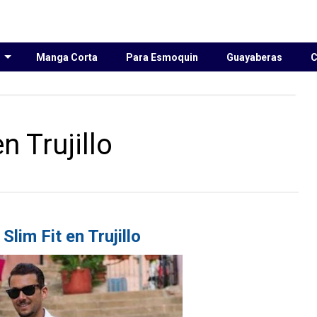
s
Manga Corta
Para Esmoquin
Guayaberas
C
n Trujillo
Slim Fit en Trujillo